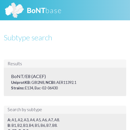
Subtype search
Results
BoNT/E8 (ACEF)
UniprotKB:
G8I2N8,
NCBI:
AER11392.1
Strains:
E134, Bac-02-06430
Search by subtype
A
:
A1
,
A2
,
A3
,
A4
,
A5
,
A6
,
A7
,
A8
.
B
:
B1
,
B2
,
B3
,
B4
,
B5
,
B6
,
B7
,
B8
.