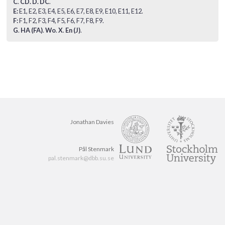
C
.
CD
.
D
.
DC
.
E
:
E1
,
E2
,
E3
,
E4
,
E5
,
E6
,
E7
,
E8
,
E9
,
E10
,
E11
,
E12
.
F
:
F1
,
F2
,
F3
,
F4
,
F5
,
F6
,
F7
,
F8
,
F9
.
G
.
HA (FA)
.
Wo
.
X
.
En (J)
.
Jonathan Davies
Pål Stenmark
pal.stenmark@dbb.su.se